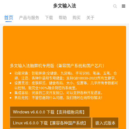
多文输入法
首页
产品与服务
下载
帮助
购买
关于
多文输入法触屏机专用版（兼容国产系统和国产芯片）
功能完备：智能拼音(全键盘、九宫格)、手写识别、笔画、五笔、仓
颉、注音、各种外语和专用键盘；支持GB18030-2022所有生僻字。
设置灵活：皮肤样式、键盘布局、大小、位置等，几乎所有参数都可
以控制，能完全100%融合到您的系统里。
集成容易：完善的二次开发接口，可以支持各种开发语言。
售后无忧：不管您遇到什么问题，我们随时在线帮你解决！
Windows v6.6.0.0 下载【支持细胞词库】
Linux v6.6.0.0 下载【兼容各种国产系统】
嵌入式版本